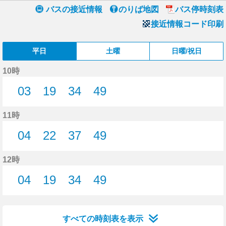
バスの接近情報
のりば地図
バス停時刻表
接近情報コード印刷
平日
土曜
日曜/祝日
10時
03
19
34
49
3分はつ
19分はつ
34分はつ
49分はつ
11時
04
22
37
49
4分はつ
22分はつ
37分はつ
49分はつ
12時
04
19
34
49
4分はつ
19分はつ
34分はつ
49分はつ
すべての時刻表を表示