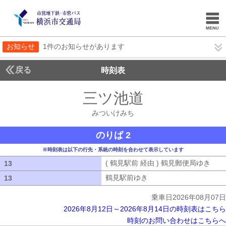
お知らせ
1件のお知らせがあります
戻る
時刻表
三ツ池道
みついけみ
みついけみち
のりば 2
※時刻表は以下の行先・系統の時刻を合わせて表示しています
( 鶴見駅前 経由 ) 鶴見郵便局ゆき
( 
13
13
鶴見駅前ゆき
鶴見駅前ゆき
13
13
乗車日2026年08月07日
2026年8月12日～2026年8月14日の時刻表はこちら
時刻のお問い合わせはこちらへ