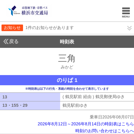
お知らせ
1件のお知らせがあります
戻る
時刻表
三角
みかど
みかど
のりば 1
※時刻表は以下の行先・系統の時刻を合わせて表示しています
( 鶴見駅前 経由 ) 鶴見郵便局ゆき
( 
13
13
13・155・29
13・155・29
鶴見駅前ゆき
鶴見駅前ゆき
乗車日2026年08月07日
2026年8月12日～2026年8月14日の時刻表はこちら
時刻のお問い合わせはこちらへ