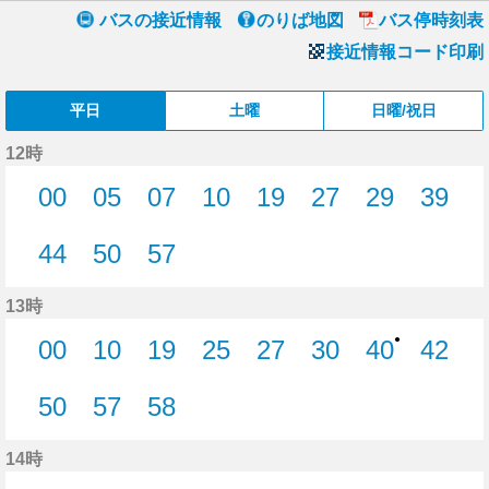
バスの接近情報
のりば地図
バス停時刻表
接近情報コード印刷
平日
土曜
日曜/祝日
12時
00
05
07
10
19
27
29
39
0分はつ
5分はつ
7分はつ
10分はつ
19分はつ
27分はつ
29分はつ
39分
44
50
57
44分はつ
50分はつ
57分はつ
13時
●
00
10
19
25
27
30
40
42
0分はつ
10分はつ
19分はつ
25分はつ
27分はつ
30分はつ
40分はつ
42分
50
57
58
50分はつ
57分はつ
58分はつ
14時