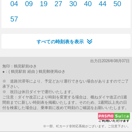
04
09
19
27
30
40
44
50
4分はつ
9分はつ
19分はつ
27分はつ
30分はつ
40分はつ
44分はつ
50分
57
57分はつ
すべての時刻表を表示
出力日2026年08月07日
無印：鶴見駅前ゆき
●：( 鶴見駅前 経由 ) 鶴見郵便局ゆき
※ 道路渋滞等により、予定どおり運行できない場合がありますのでご了
承下さい。
※ 祝日は休日ダイヤで運行いたします。
ご注意：ダイヤ改正により時刻を変更する場合は、概ねダイヤ改正の1週
間前までに新しい時刻表を掲載いたします。そのため、1週間以上先の日
付を検索した場合は、乗車前に改めて時刻のご確認をお願いいたします。
※一部、ICカード非対応系統がございます。ご注意下さい。