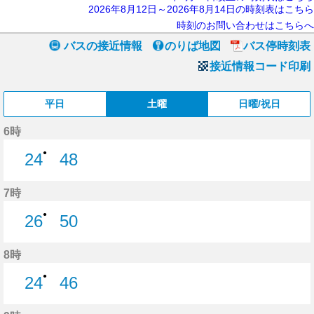
2026年8月12日～2026年8月14日の時刻表はこちら
時刻のお問い合わせはこちらへ
バスの接近情報
のりば地図
バス停時刻表
接近情報コード印刷
平日
土曜
日曜/祝日
6時
●
24
48
24分はつ
48分はつ
7時
●
26
50
26分はつ
50分はつ
8時
●
24
46
24分はつ
46分はつ