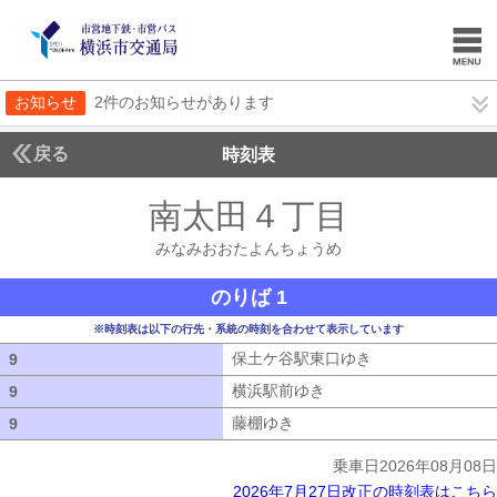
お知らせ
2件のお知らせがあります
戻る
時刻表
南太田４丁目
みなみお
みなみおおたよんちょうめ
のりば 1
※時刻表は以下の行先・系統の時刻を合わせて表示しています
保土ケ谷駅東口ゆき
保土ケ谷駅東口ゆ
9
9
横浜駅前ゆき
横浜駅前ゆき
9
9
藤棚ゆき
藤棚ゆき
9
9
乗車日2026年08月08日
2026年7月27日改正の時刻表はこちら