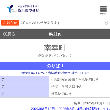
お知らせ
1件のお知らせがあります
戻る
時刻表
南幸町
みなみさい
みなみさいわいちょう
のりば 1
※時刻表は以下の行先・系統の時刻を合わせて表示しています
( 東部病院 経由 ) 横浜駅前ゆき
( 東部
7
7
子安小学校入口ゆき
子安小学校入口ゆ
7
7
横浜駅前ゆき
横浜駅前ゆき
7
7
乗車日2026年08月10日
2026年8月12日～2026年8月14日の時刻表はこちら