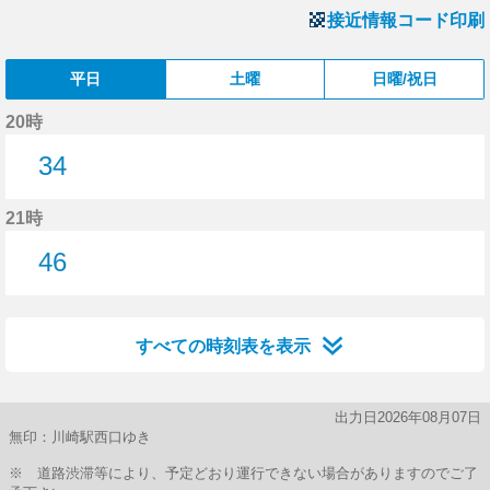
接近情報コード印刷
平日
土曜
日曜/祝日
20時
34
34分はつ
21時
46
46分はつ
すべての時刻表を表示
出力日2026年08月07日
無印：川崎駅西口ゆき
※ 道路渋滞等により、予定どおり運行できない場合がありますのでご了