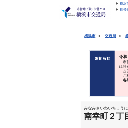
横浜
携帯
横浜市
＞
交通局
＞
令和
市営
は特
△国
ご利
各
みなみさいわいちょうに
南幸町２丁