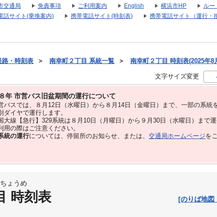
市交通局
免責事項
ご利用案内
English
横浜市HP
ルー
電話サイト(乗換案内)
携帯電話サイト(時刻表)
携帯電話サイト（運行・
経路・時刻表
＞
南幸町２丁目 系統一覧
＞
南幸町２丁目 時刻表(2025年8
文字サイズ変更
８年 市営バス旧盆期間の運行について
バスでは、８⽉12⽇（水曜日）から８⽉14⽇（金曜日）まで、⼀部の系統
別ダイヤで運⾏します。
大線【急行】329系統は８月10日（月曜日）から９月30日（水曜日）まで
用の際はご注意ください。
系統の運行
については、停留所のお知らせ、または、
交通局ホームページ
を
ちょうめ
目 時刻表
[のりば地図