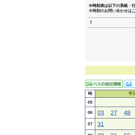
※時刻表は以下の系統・
※時刻のお問い合わせは
7
時
平
05
03
27
48
06
31
07