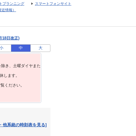
トプランニング
スマートフォンサイト
接近情報）
月18日改正)
小
中
大
を除き、⼟曜ダイヤまた
運休します。
ご覧ください。
・他系統の時刻表を見る]