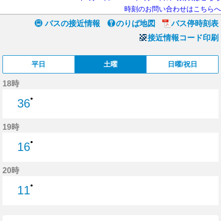
時刻のお問い合わせはこちらへ
バスの接近情報
のりば地図
バス停時刻表
接近情報コード印刷
平日
土曜
日曜/祝日
18時
●
36
36分はつ
19時
●
16
16分はつ
20時
●
11
11分はつ