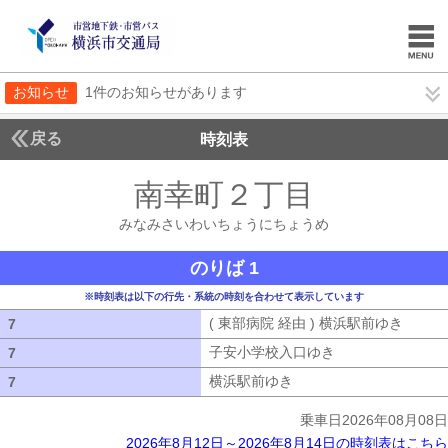
お知らせ
1件のお知らせがあります
戻る
時刻表
南幸町２丁目
みなみさ
みなみさいわいちょうにちょうめ
のりば 1
※時刻表は以下の行先・系統の時刻を合わせて表示しています
( 東部病院 経由 ) 横浜駅前ゆき
( 東部
7
7
子安小学校入口ゆき
子安小学校入口ゆ
7
7
横浜駅前ゆき
横浜駅前ゆき
7
7
乗車日2026年08月08日
2026年8月12日～2026年8月14日の時刻表はこちら