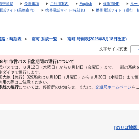
市交通局
免責事項
ご利用案内
English
横浜市HP
ルー
電話サイト(乗換案内)
携帯電話サイト(時刻表)
携帯電話サイト（運行・
経路・時刻表
＞
南町 系統一覧
＞
南町 時刻表(2025年8月18日改正)
文字サイズ変更
８年 市営バス旧盆期間の運行について
バスでは、８⽉12⽇（水曜日）から８⽉14⽇（金曜日）まで、⼀部の系統
別ダイヤで運⾏します。
大線【急行】329系統は８月10日（月曜日）から９月30日（水曜日）まで
用の際はご注意ください。
系統の運行
については、停留所のお知らせ、または、
交通局ホームページ
を
[のりば地図