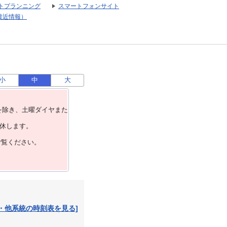
トプランニング
スマートフォンサイト
接近情報）
小
中
大
を除き、⼟曜ダイヤまた
運休します。
ご覧ください。
・他系統の時刻表を見る]