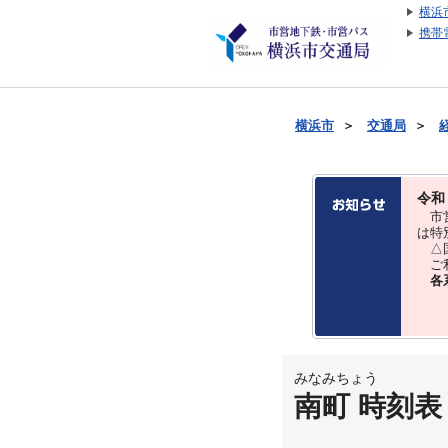
横浜
携帯
横浜市
＞
交通局
＞
令和
市営
は特
△国
ご利
各
みなみちょう
南町 時刻表