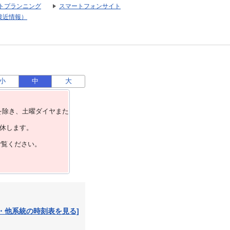
トプランニング
スマートフォンサイト
接近情報）
小
中
大
を除き、⼟曜ダイヤまた
運休します。
ご覧ください。
・他系統の時刻表を見る]