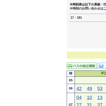
※時刻表は以下の系統・
※時刻のお問い合わせは
17・181
時
平
05
42
49
53
06
04
10
13
27
31
37
07