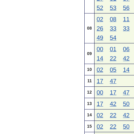
52
53
56
02
08
11
26
33
33
08
49
54
00
01
06
09
14
22
42
02
05
14
10
17
47
11
00
17
47
12
17
42
50
13
02
22
42
14
02
22
50
15