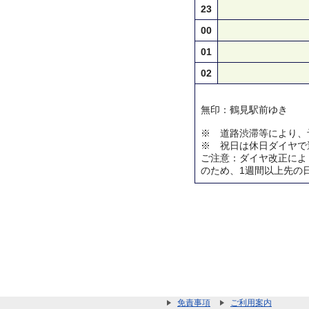
23
00
01
02
無印：鶴見駅前ゆき
※ 道路渋滞等により、
※ 祝日は休日ダイヤで
ご注意：ダイヤ改正によ
のため、1週間以上先の
免責事項
ご利用案内