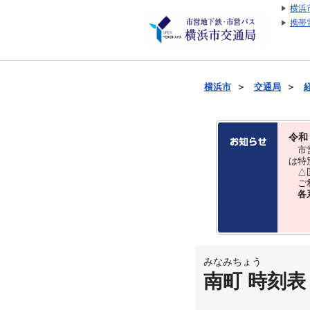
横浜
携帯
横浜市
＞
交通局
＞
令和
市営
は特
△国
ご利
各
みなみちょう
南町 時刻表