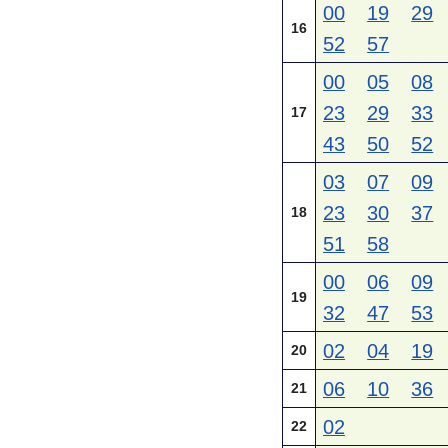
00
19
29
16
52
57
00
05
08
23
29
33
17
43
50
52
03
07
09
23
30
37
18
51
58
00
06
09
19
32
47
53
02
04
19
20
06
10
36
21
02
22