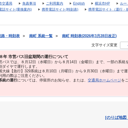
市交通局
免責事項
ご利用案内
English
横浜市HP
ルー
電話サイト(乗換案内)
携帯電話サイト(時刻表)
携帯電話サイト（運行・
経路・時刻表
＞
南町 系統一覧
＞
南町 時刻表(2026年3月28日改正)
文字サイズ変更
８年 市営バス旧盆期間の運行について
バスでは、８⽉12⽇（水曜日）から８⽉14⽇（金曜日）まで、⼀部の系統
別ダイヤで運⾏します。
大線【急行】329系統は８月10日（月曜日）から９月30日（水曜日）まで
用の際はご注意ください。
系統の運行
については、停留所のお知らせ、または、
交通局ホームページ
を
[のりば地図