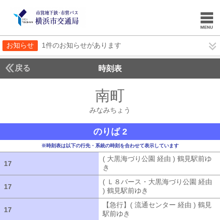
お知らせ
1件のお知らせがあります
戻る
時刻表
南町
みなみちょう
みなみちょう
のりば 2
※時刻表は以下の行先・系統の時刻を合わせて表示しています
( 大黒海づり公園 経由 ) 鶴見駅前ゆ
17
17
き
( 大黒海づり公園 経由 ) 鶴見駅前ゆ
( Ｌ８バース・大黒海づり公園 経由
17
17
) 鶴見駅前ゆき
( Ｌ８バース・大黒海づ
【急行】( 流通センター 経由 ) 鶴見
17
17
駅前ゆき
【急行】( 流通センター 経由