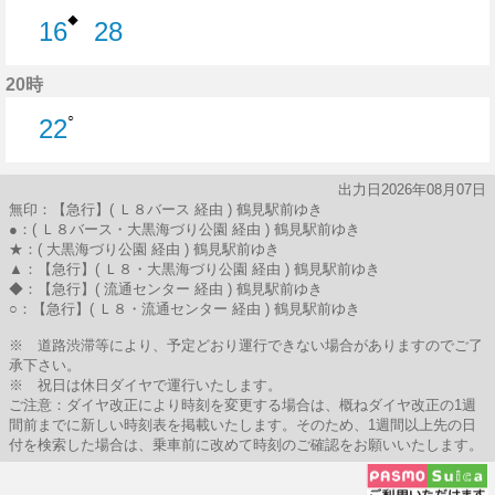
◆
16
28
16分はつ
28分はつ
20時
○
22
22分はつ
出力日2026年08月07日
無印：【急行】( Ｌ８バース 経由 ) 鶴見駅前ゆき
●：( Ｌ８バース・大黒海づり公園 経由 ) 鶴見駅前ゆき
★：( 大黒海づり公園 経由 ) 鶴見駅前ゆき
▲：【急行】( Ｌ８・大黒海づり公園 経由 ) 鶴見駅前ゆき
◆：【急行】( 流通センター 経由 ) 鶴見駅前ゆき
○：【急行】( Ｌ８・流通センター 経由 ) 鶴見駅前ゆき
※ 道路渋滞等により、予定どおり運行できない場合がありますのでご了
承下さい。
※ 祝日は休日ダイヤで運行いたします。
ご注意：ダイヤ改正により時刻を変更する場合は、概ねダイヤ改正の1週
間前までに新しい時刻表を掲載いたします。そのため、1週間以上先の日
付を検索した場合は、乗車前に改めて時刻のご確認をお願いいたします。