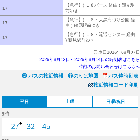
【急行】( Ｌ８バース 経由 ) 鶴見駅
17
17
前ゆき
【急行】( Ｌ８バース 経由 ) 
【急行】( Ｌ８・大黒海づり公園 経
17
17
由 ) 鶴見駅前ゆき
【急行】( Ｌ８・大
【急行】( Ｌ８・流通センター 経由
17
17
) 鶴見駅前ゆき
【急行】( Ｌ８・流通セ
乗車日2026年08月07日
2026年8月12日～2026年8月14日の時刻表はこちら
時刻のお問い合わせはこちらへ
バスの接近情報
のりば地図
バス停時刻表
接近情報コード印刷
平日
土曜
日曜/祝日
6時
◆
27
32
45
27分はつ
32分はつ
45分はつ