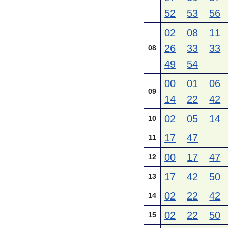
52
53
56
02
08
11
26
33
33
08
49
54
00
01
06
09
14
22
42
02
05
14
10
17
47
11
00
17
47
12
17
42
50
13
02
22
42
14
02
22
50
15