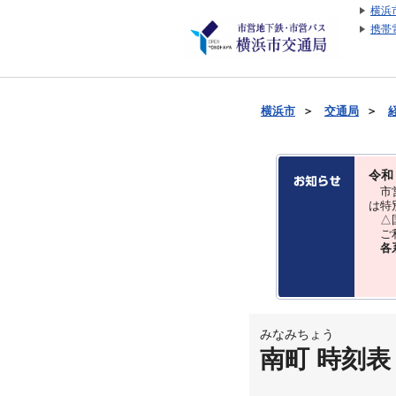
横浜
携帯
横浜市
＞
交通局
＞
令和
市営
は特
△国
ご利
各
みなみちょう
南町 時刻表