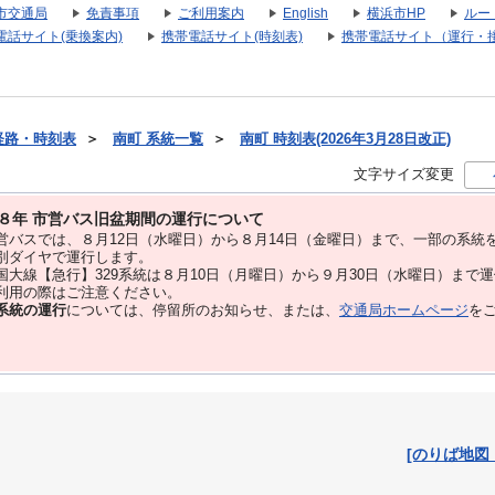
市交通局
免責事項
ご利用案内
English
横浜市HP
ルー
電話サイト(乗換案内)
携帯電話サイト(時刻表)
携帯電話サイト（運行・
経路・時刻表
＞
南町 系統一覧
＞
南町 時刻表(2026年3月28日改正)
文字サイズ変更
８年 市営バス旧盆期間の運行について
バスでは、８⽉12⽇（水曜日）から８⽉14⽇（金曜日）まで、⼀部の系統
別ダイヤで運⾏します。
大線【急行】329系統は８月10日（月曜日）から９月30日（水曜日）まで
用の際はご注意ください。
系統の運行
については、停留所のお知らせ、または、
交通局ホームページ
を
[のりば地図