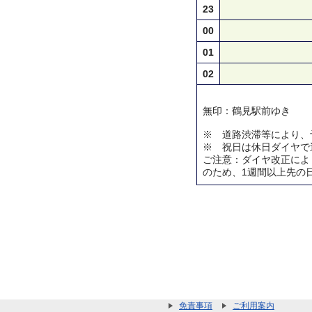
23
00
01
02
無印：鶴見駅前ゆき
※ 道路渋滞等により、
※ 祝日は休日ダイヤで
ご注意：ダイヤ改正によ
のため、1週間以上先の
免責事項
ご利用案内