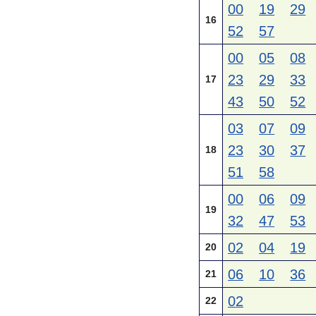
00
19
29
16
52
57
00
05
08
23
29
33
17
43
50
52
03
07
09
23
30
37
18
51
58
00
06
09
19
32
47
53
02
04
19
20
06
10
36
21
02
22