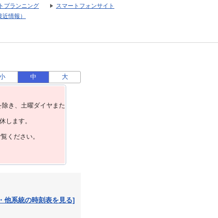
トプランニング
スマートフォンサイト
接近情報）
小
中
大
を除き、⼟曜ダイヤまた
運休します。
ご覧ください。
・他系統の時刻表を見る]