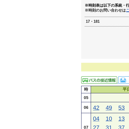
※時刻表は以下の系統・
※時刻のお問い合わせは
17・181
時
平
05
42
49
53
06
04
10
13
27
31
37
07