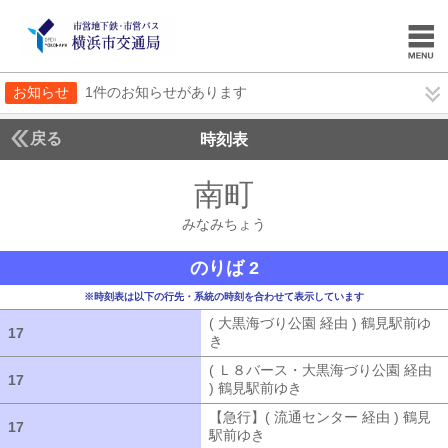
お知らせ
1件のお知らせがあります
戻る
時刻表
南町
みなみちょう
みなみちょう
のりば 2
※時刻表は以下の行先・系統の時刻を合わせて表示しています
( 大黒海づり公園 経由 ) 鶴見駅前ゆ
17
17
き
( 大黒海づり公園 経由 ) 鶴見駅前ゆ
( Ｌ８バース・大黒海づり公園 経由
17
17
) 鶴見駅前ゆき
( Ｌ８バース・大黒海づ
【急行】( 流通センター 経由 ) 鶴見
17
17
駅前ゆき
【急行】( 流通センター 経由