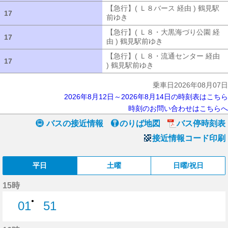
【急行】( Ｌ８バース 経由 ) 鶴見駅
17
17
前ゆき
【急行】( Ｌ８バース 経由 ) 
【急行】( Ｌ８・大黒海づり公園 経
17
17
由 ) 鶴見駅前ゆき
【急行】( Ｌ８・大
【急行】( Ｌ８・流通センター 経由
17
17
) 鶴見駅前ゆき
【急行】( Ｌ８・流通セ
乗車日2026年08月07日
2026年8月12日～2026年8月14日の時刻表はこちら
時刻のお問い合わせはこちらへ
バスの接近情報
のりば地図
バス停時刻表
接近情報コード印刷
平日
土曜
日曜/祝日
15時
●
01
51
1分はつ
51分はつ