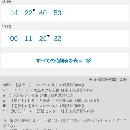
16時
◆
14
22
40
50
14分はつ
22分はつ
40分はつ
50分はつ
17時
◆
00
11
26
32
0分はつ
11分はつ
26分はつ
32分はつ
すべての時刻表を表示
出力日2026年08月07日
無印：【急行】( Ｌ８バース 経由 ) 鶴見駅前ゆき
●：( Ｌ８バース・大黒海づり公園 経由 ) 鶴見駅前ゆき
★：( 大黒海づり公園 経由 ) 鶴見駅前ゆき
▲：【急行】( Ｌ８・大黒海づり公園 経由 ) 鶴見駅前ゆき
◆：【急行】( 流通センター 経由 ) 鶴見駅前ゆき
○：【急行】( Ｌ８・流通センター 経由 ) 鶴見駅前ゆき
※ 道路渋滞等により、予定どおり運行できない場合がありますのでご了
承下さい。