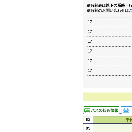
※時刻表は以下の系統・
※時刻のお問い合わせは
17
17
17
17
17
17
時
平
05