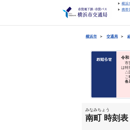
横浜
携帯
横浜市
＞
交通局
＞
令和
市営
は特
△国
ご利
各
みなみちょう
南町 時刻表