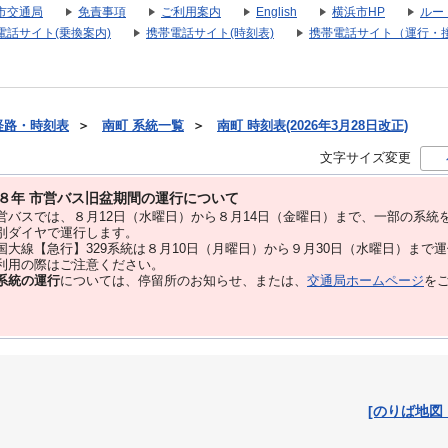
市交通局
免責事項
ご利用案内
English
横浜市HP
ルー
電話サイト(乗換案内)
携帯電話サイト(時刻表)
携帯電話サイト（運行・
経路・時刻表
＞
南町 系統一覧
＞
南町 時刻表(2026年3月28日改正)
文字サイズ変更
８年 市営バス旧盆期間の運行について
バスでは、８⽉12⽇（水曜日）から８⽉14⽇（金曜日）まで、⼀部の系統
別ダイヤで運⾏します。
大線【急行】329系統は８月10日（月曜日）から９月30日（水曜日）まで
用の際はご注意ください。
系統の運行
については、停留所のお知らせ、または、
交通局ホームページ
を
[のりば地図