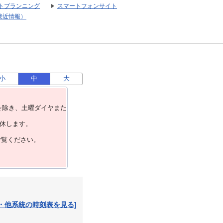
トプランニング
スマートフォンサイト
接近情報）
小
中
大
を除き、⼟曜ダイヤまた
運休します。
ご覧ください。
・他系統の時刻表を見る]