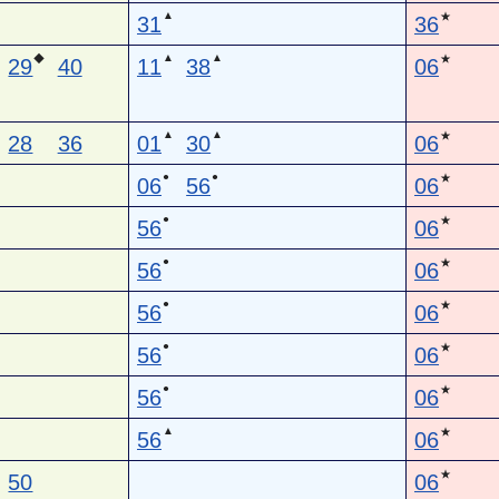
▲
★
31
36
▲
▲
◆
★
29
40
11
38
06
▲
▲
★
28
36
01
30
06
●
●
★
06
56
06
●
★
56
06
●
★
56
06
●
★
56
06
●
★
56
06
●
★
56
06
▲
★
56
06
★
50
06