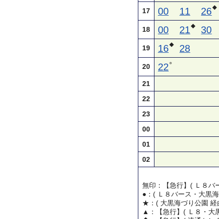
◆
00
11
26
17
◆
00
21
30
18
◆
16
28
19
○
22
20
21
22
23
00
01
02
無印：【急行】( Ｌ８バー
●：( Ｌ８バース・大黒海
★：( 大黒海づり公園 経
▲：【急行】( Ｌ８・大黒