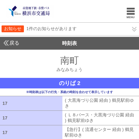
お知らせ
1件のお知らせがあります
戻る
時刻表
南町
みなみちょう
みなみちょう
のりば 2
※時刻表は以下の行先・系統の時刻を合わせて表示しています
( 大黒海づり公園 経由 ) 鶴見駅前ゆ
17
17
き
( 大黒海づり公園 経由 ) 鶴見駅前ゆ
( Ｌ８バース・大黒海づり公園 経由
17
17
) 鶴見駅前ゆき
( Ｌ８バース・大黒海づ
【急行】( 流通センター 経由 ) 鶴見
17
17
駅前ゆき
【急行】( 流通センター 経由