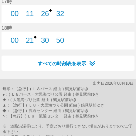
17時
◆
00
11
26
32
0分はつ
11分はつ
26分はつ
32分はつ
18時
◆
00
21
30
50
0分はつ
21分はつ
30分はつ
50分はつ
すべての時刻表を表示
出力日2026年08月10日
無印：【急行】( Ｌ８バース 経由 ) 鶴見駅前ゆき
●：( Ｌ８バース・大黒海づり公園 経由 ) 鶴見駅前ゆき
★：( 大黒海づり公園 経由 ) 鶴見駅前ゆき
▲：【急行】( Ｌ８・大黒海づり公園 経由 ) 鶴見駅前ゆき
◆：【急行】( 流通センター 経由 ) 鶴見駅前ゆき
○：【急行】( Ｌ８・流通センター 経由 ) 鶴見駅前ゆき
※ 道路渋滞等により、予定どおり運行できない場合がありますのでご了
承下さい。