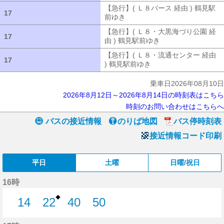
【急行】( Ｌ８バース 経由 ) 鶴見駅
17
17
前ゆき
【急行】( Ｌ８バース 経由 ) 
【急行】( Ｌ８・大黒海づり公園 経
17
17
由 ) 鶴見駅前ゆき
【急行】( Ｌ８・大
【急行】( Ｌ８・流通センター 経由
17
17
) 鶴見駅前ゆき
【急行】( Ｌ８・流通セ
乗車日2026年08月10日
2026年8月12日～2026年8月14日の時刻表はこちら
時刻のお問い合わせはこちらへ
バスの接近情報
のりば地図
バス停時刻表
接近情報コード印刷
平日
土曜
日曜/祝日
16時
◆
14
22
40
50
14分はつ
22分はつ
40分はつ
50分はつ