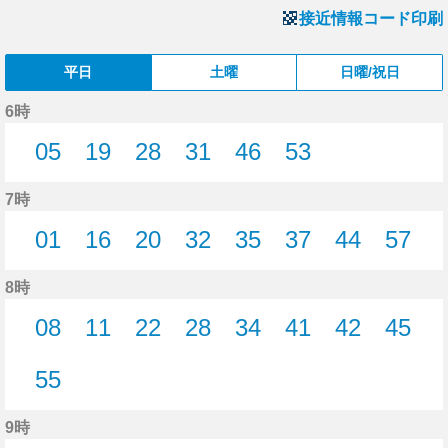
接近情報コード印刷
平日
土曜
日曜/祝日
6時
05
19
28
31
46
53
5分はつ
19分はつ
28分はつ
31分はつ
46分はつ
53分はつ
7時
01
16
20
32
35
37
44
57
1分はつ
16分はつ
20分はつ
32分はつ
35分はつ
37分はつ
44分はつ
57分
8時
08
11
22
28
34
41
42
45
8分はつ
11分はつ
22分はつ
28分はつ
34分はつ
41分はつ
42分はつ
45分
55
55分はつ
9時