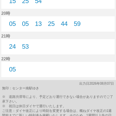
15
25
54
15分はつ
25分はつ
54分はつ
20時
05
05
13
25
44
59
5分はつ
5分はつ
13分はつ
25分はつ
44分はつ
59分はつ
21時
24
53
24分はつ
53分はつ
22時
05
5分はつ
出力日2026年08月07日
無印：センター南駅ゆき
※ 道路渋滞等により、予定どおり運行できない場合がありますのでご了
承下さい。
※ 祝日は休日ダイヤで運行いたします。
ご注意：ダイヤ改正により時刻を変更する場合は、概ねダイヤ改正の1週
間前までに新しい時刻表を掲載いたします。そのため、1週間以上先の日