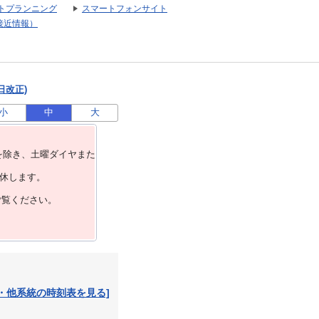
トプランニング
スマートフォンサイト
接近情報）
日改正)
小
中
大
を除き、⼟曜ダイヤまた
運休します。
ご覧ください。
・他系統の時刻表を見る]