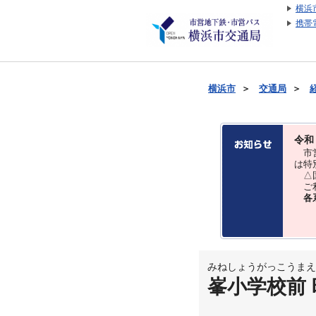
横浜
携帯
横浜市
＞
交通局
＞
令和
市営
は特
△国
ご利
各
みねしょうがっこうまえ
峯小学校前