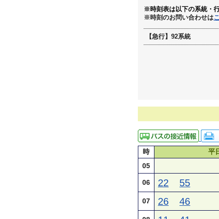
※時刻表は以下の系統・
※時刻のお問い合わせは
【急行】92系統
時
平
05
22
55
06
26
46
07