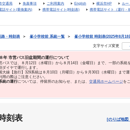
市交通局
免責事項
ご利用案内
English
横浜市HP
ルー
電話サイト(乗換案内)
携帯電話サイト(時刻表)
携帯電話サイト（運行・
経路・時刻表
＞
峯小学校前 系統一覧
＞
峯小学校前 時刻表(2025年8月18
文字サイズ変更
８年 市営バス旧盆期間の運行について
バスでは、８⽉12⽇（水曜日）から８⽉14⽇（金曜日）まで、⼀部の系統
別ダイヤで運⾏します。
大線【急行】329系統は８月10日（月曜日）から９月30日（水曜日）まで
用の際はご注意ください。
系統の運行
については、停留所のお知らせ、または、
交通局ホームページ
を
 時刻表
[のりば地図