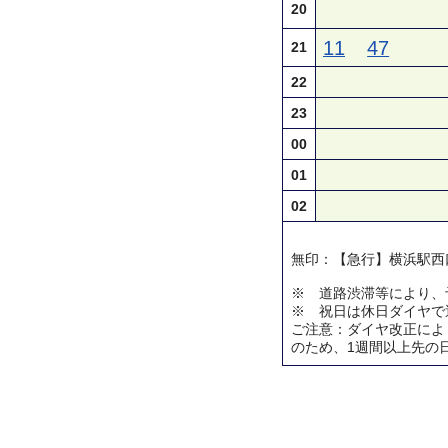
20
11
47
21
22
23
00
01
02
無印：【急行】横浜駅西
※ 道路渋滞等により、
※ 祝日は休日ダイヤで
ご注意：ダイヤ改正によ
のため、1週間以上先の