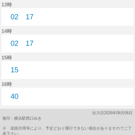
13時
02
17
2分はつ
17分はつ
14時
02
17
2分はつ
17分はつ
15時
15
15分はつ
16時
40
40分はつ
出力日2026年08月06日
無印：横浜駅西口ゆき
※ 道路渋滞等により、予定どおり運行できない場合がありますのでご了
承下さい。