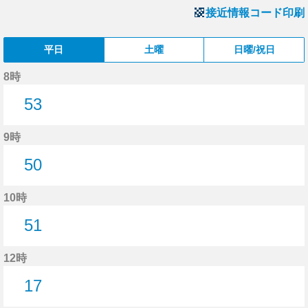
接近情報コード印刷
平日
土曜
日曜/祝日
8時
53
53分はつ
9時
50
50分はつ
10時
51
51分はつ
12時
17
17分はつ