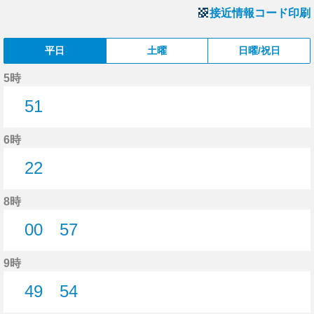
接近情報コード印刷
平日
土曜
日曜/祝日
5時
51
51分はつ
6時
22
22分はつ
8時
00
57
0分はつ
57分はつ
9時
49
54
49分はつ
54分はつ