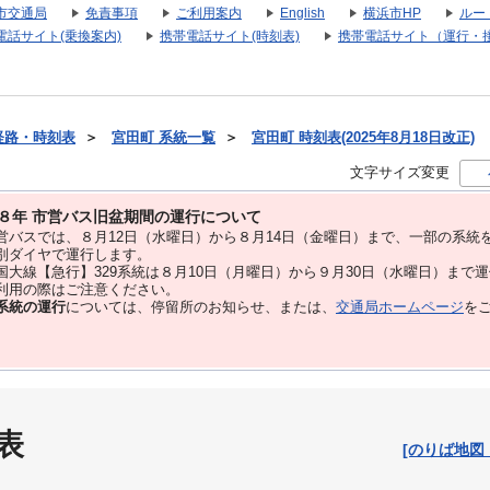
市交通局
免責事項
ご利用案内
English
横浜市HP
ルー
電話サイト(乗換案内)
携帯電話サイト(時刻表)
携帯電話サイト（運行・
経路・時刻表
＞
宮田町 系統一覧
＞
宮田町 時刻表(2025年8月18日改正)
文字サイズ変更
８年 市営バス旧盆期間の運行について
バスでは、８⽉12⽇（水曜日）から８⽉14⽇（金曜日）まで、⼀部の系統
別ダイヤで運⾏します。
大線【急行】329系統は８月10日（月曜日）から９月30日（水曜日）まで
用の際はご注意ください。
系統の運行
については、停留所のお知らせ、または、
交通局ホームページ
を
表
[のりば地図