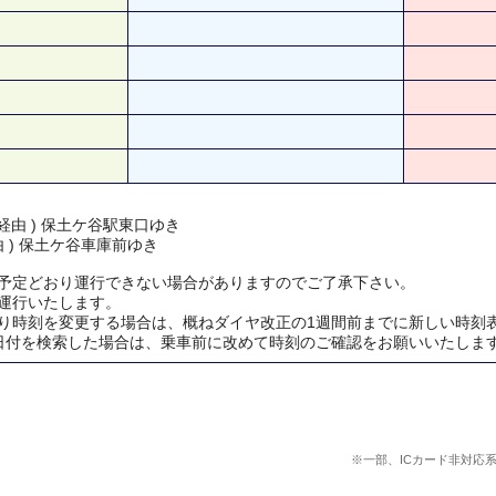
経由 ) 保土ケ谷駅東口ゆき
由 ) 保土ケ谷車庫前ゆき
予定どおり運行できない場合がありますのでご了承下さい。
運行いたします。
り時刻を変更する場合は、概ねダイヤ改正の1週間前までに新しい時刻
日付を検索した場合は、乗車前に改めて時刻のご確認をお願いいたしま
※一部、ICカード非対応