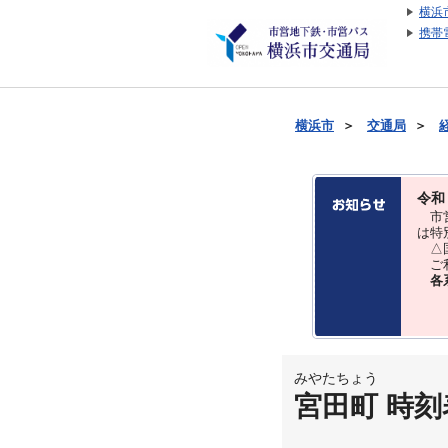
横浜
携帯
横浜市
＞
交通局
＞
令和
市営
は特
△国
ご利
各
みやたちょう
宮田町 時刻