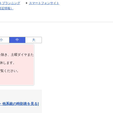
トプランニング
スマートフォンサイト
接近情報）
小
中
大
を除き、⼟曜ダイヤまた
運休します。
ご覧ください。
・他系統の時刻表を見る]