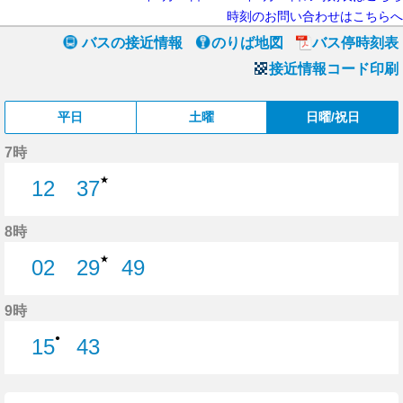
時刻のお問い合わせはこちらへ
バスの接近情報
のりば地図
バス停時刻表
接近情報コード印刷
平日
土曜
日曜/祝日
7時
★
12
37
12分はつ
37分はつ
8時
★
02
29
49
2分はつ
29分はつ
49分はつ
9時
●
15
43
15分はつ
43分はつ