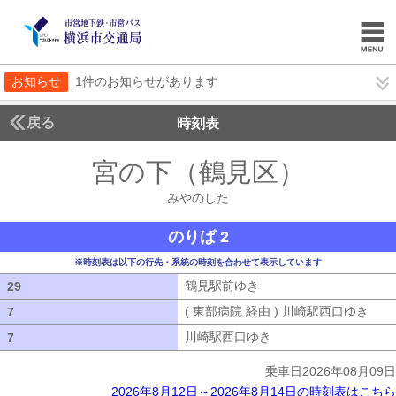
お知らせ
1件のお知らせがあります
戻る
時刻表
宮の下（鶴見区）
みやの
みやのした
のりば 2
※時刻表は以下の行先・系統の時刻を合わせて表示しています
鶴見駅前ゆき
鶴見駅前ゆき
29
29
( 東部病院 経由 ) 川崎駅西口ゆき
( 
7
7
川崎駅西口ゆき
川崎駅西口ゆき
7
7
乗車日2026年08月09日
2026年8月12日～2026年8月14日の時刻表はこちら