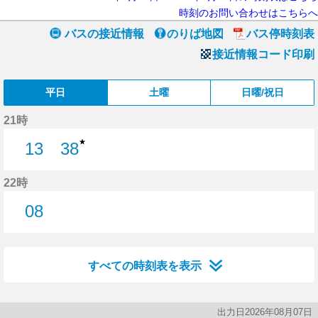
時刻のお問い合わせはこちらへ
バスの接近情報
のりば地図
バス停時刻表
接近情報コード印刷
平日
土曜
日曜/祝日
21時
★
13
38
13分はつ
38分はつ
22時
08
8分はつ
すべての時刻表を表示
出力日2026年08月07日