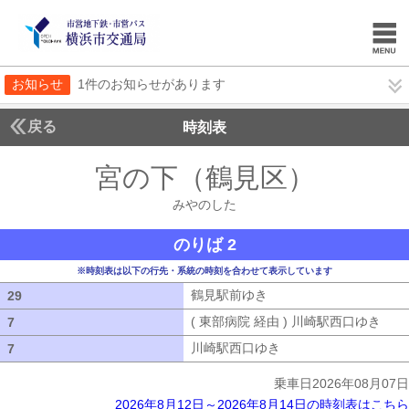
お知らせ
1件のお知らせがあります
戻る
時刻表
宮の下（鶴見区）
みやの
みやのした
のりば 2
※時刻表は以下の行先・系統の時刻を合わせて表示しています
鶴見駅前ゆき
鶴見駅前ゆき
29
29
( 東部病院 経由 ) 川崎駅西口ゆき
( 
7
7
川崎駅西口ゆき
川崎駅西口ゆき
7
7
乗車日2026年08月07日
2026年8月12日～2026年8月14日の時刻表はこちら