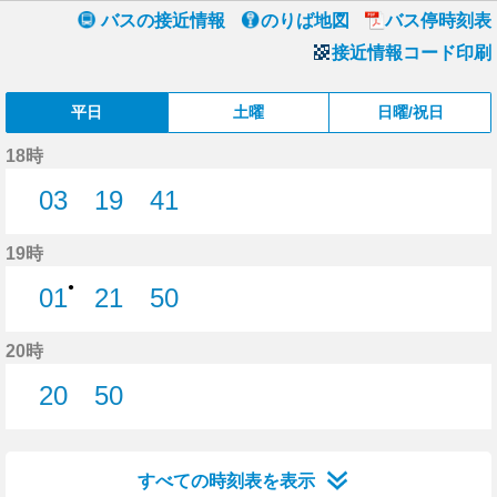
バスの接近情報
のりば地図
バス停時刻表
接近情報コード印刷
平日
土曜
日曜/祝日
18時
03
19
41
3分はつ
19分はつ
41分はつ
19時
●
01
21
50
1分はつ
21分はつ
50分はつ
20時
20
50
20分はつ
50分はつ
すべての時刻表を表示