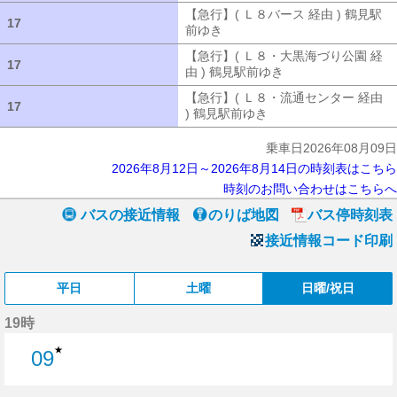
【急行】( Ｌ８バース 経由 ) 鶴見駅
17
17
前ゆき
【急行】( Ｌ８バース 経由 ) 
【急行】( Ｌ８・大黒海づり公園 経
17
17
由 ) 鶴見駅前ゆき
【急行】( Ｌ８・大
【急行】( Ｌ８・流通センター 経由
17
17
) 鶴見駅前ゆき
【急行】( Ｌ８・流通セ
乗車日2026年08月09日
2026年8月12日～2026年8月14日の時刻表はこちら
時刻のお問い合わせはこちらへ
バスの接近情報
のりば地図
バス停時刻表
接近情報コード印刷
平日
土曜
日曜/祝日
19時
★
09
9分はつ