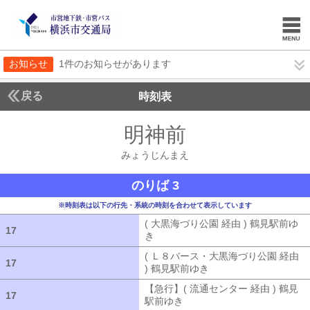
お知らせ
1件のお知らせがあります
戻る
時刻表
明神前
みょうじん
みょうじんまえ
のりば 3
※時刻表は以下の行先・系統の時刻を合わせて表示しています
( 大黒海づり公園 経由 ) 鶴見駅前ゆ
17
17
き
( 大黒海づり公園 経由 ) 鶴見駅前ゆ
( Ｌ８バース・大黒海づり公園 経由
17
17
) 鶴見駅前ゆき
( Ｌ８バース・大黒海づ
【急行】( 流通センター 経由 ) 鶴見
17
17
駅前ゆき
【急行】( 流通センター 経由