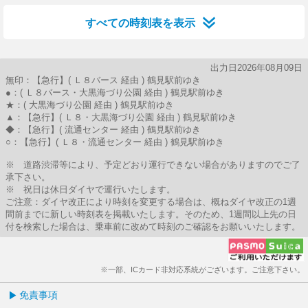
すべての時刻表を表示
出力日2026年08月09日
無印：【急行】( Ｌ８バース 経由 ) 鶴見駅前ゆき
●：( Ｌ８バース・大黒海づり公園 経由 ) 鶴見駅前ゆき
★：( 大黒海づり公園 経由 ) 鶴見駅前ゆき
▲：【急行】( Ｌ８・大黒海づり公園 経由 ) 鶴見駅前ゆき
◆：【急行】( 流通センター 経由 ) 鶴見駅前ゆき
○：【急行】( Ｌ８・流通センター 経由 ) 鶴見駅前ゆき
※ 道路渋滞等により、予定どおり運行できない場合がありますのでご了
承下さい。
※ 祝日は休日ダイヤで運行いたします。
ご注意：ダイヤ改正により時刻を変更する場合は、概ねダイヤ改正の1週
間前までに新しい時刻表を掲載いたします。そのため、1週間以上先の日
付を検索した場合は、乗車前に改めて時刻のご確認をお願いいたします。
※一部、ICカード非対応系統がございます。ご注意下さい。
免責事項