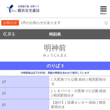
お知らせ
1件のお知らせがあります
戻る
時刻表
明神前
みょうじん
みょうじんまえ
のりば 3
※時刻表は以下の行先・系統の時刻を合わせて表示しています
( 大黒海づり公園 経由 ) 鶴見駅前ゆ
17
17
き
( 大黒海づり公園 経由 ) 鶴見駅前ゆ
( Ｌ８バース・大黒海づり公園 経由
17
17
) 鶴見駅前ゆき
( Ｌ８バース・大黒海づ
【急行】( 流通センター 経由 ) 鶴見
17
17
駅前ゆき
【急行】( 流通センター 経由