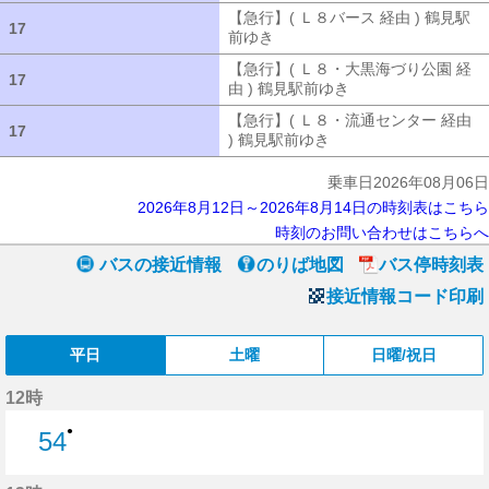
【急行】( Ｌ８バース 経由 ) 鶴見駅
17
17
前ゆき
【急行】( Ｌ８バース 経由 ) 
【急行】( Ｌ８・大黒海づり公園 経
17
17
由 ) 鶴見駅前ゆき
【急行】( Ｌ８・大
【急行】( Ｌ８・流通センター 経由
17
17
) 鶴見駅前ゆき
【急行】( Ｌ８・流通セ
乗車日2026年08月06日
2026年8月12日～2026年8月14日の時刻表はこちら
時刻のお問い合わせはこちらへ
バスの接近情報
のりば地図
バス停時刻表
接近情報コード印刷
平日
土曜
日曜/祝日
12時
●
54
54分はつ