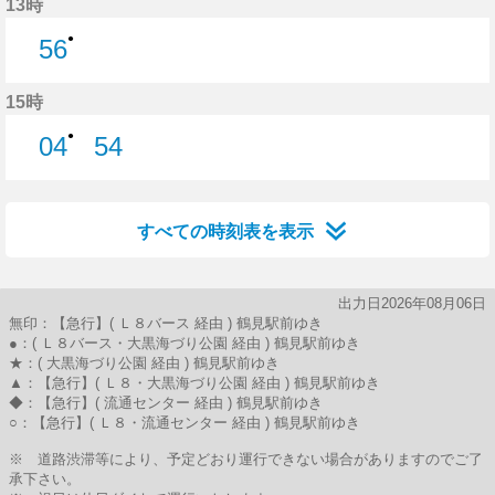
13時
●
56
56分はつ
15時
●
04
54
4分はつ
54分はつ
すべての時刻表を表示
出力日2026年08月06日
無印：【急行】( Ｌ８バース 経由 ) 鶴見駅前ゆき
●：( Ｌ８バース・大黒海づり公園 経由 ) 鶴見駅前ゆき
★：( 大黒海づり公園 経由 ) 鶴見駅前ゆき
▲：【急行】( Ｌ８・大黒海づり公園 経由 ) 鶴見駅前ゆき
◆：【急行】( 流通センター 経由 ) 鶴見駅前ゆき
○：【急行】( Ｌ８・流通センター 経由 ) 鶴見駅前ゆき
※ 道路渋滞等により、予定どおり運行できない場合がありますのでご了
承下さい。