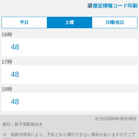
接近情報コード印刷
平日
土曜
日曜/祝日
16時
48
48分はつ
17時
48
48分はつ
18時
48
48分はつ
出力日2026年08月08日
無印：新子安駅前ゆき
※ 道路渋滞等により、予定どおり運行できない場合がありますのでご了