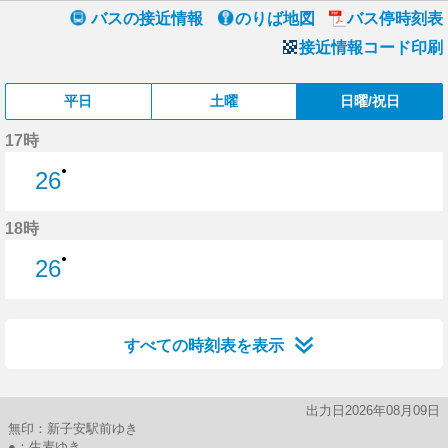
バスの接近情報
のりば地図
バス停時刻表
接近情報コード印刷
平日
土曜
日曜/祝日
17時
●
26
26分はつ
18時
●
26
26分はつ
すべての時刻表を表示
出力日2026年08月09日
無印：新子安駅前ゆき
●：生麦ゆき