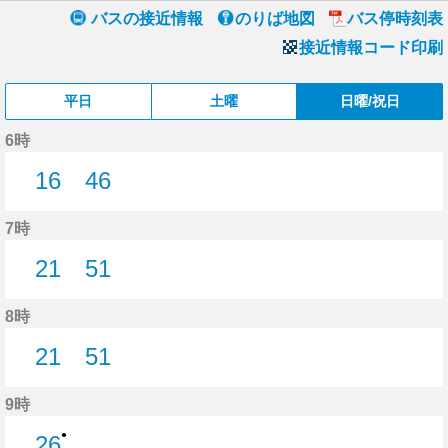
バスの接近情報
のりば地図
バス停時刻表
接近情報コード印刷
平日
土曜
日曜/祝日
6時
16
46
16分はつ
46分はつ
7時
21
51
21分はつ
51分はつ
8時
21
51
21分はつ
51分はつ
9時
●
26