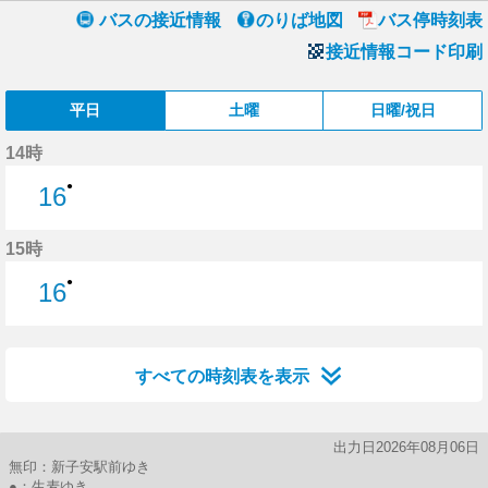
バスの接近情報
のりば地図
バス停時刻表
接近情報コード印刷
平日
土曜
日曜/祝日
14時
●
16
16分はつ
15時
●
16
16分はつ
すべての時刻表を表示
出力日2026年08月06日
無印：新子安駅前ゆき
●：生麦ゆき