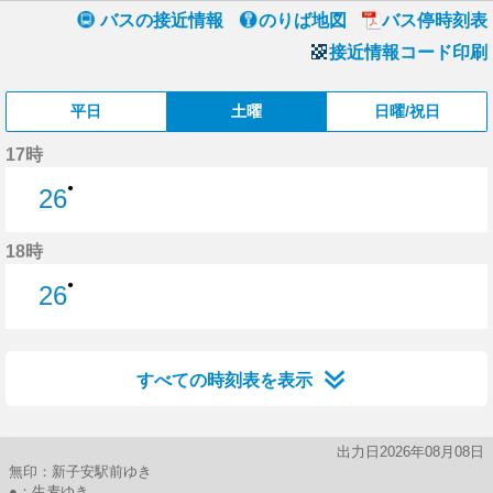
バスの接近情報
のりば地図
バス停時刻表
接近情報コード印刷
平日
土曜
日曜/祝日
17時
●
26
26分はつ
18時
●
26
26分はつ
すべての時刻表を表示
出力日2026年08月08日
無印：新子安駅前ゆき
●：生麦ゆき