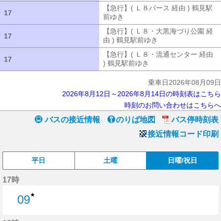
【急行】( Ｌ８バース 経由 ) 鶴見駅
17
17
前ゆき
【急行】( Ｌ８バース 経由 ) 
【急行】( Ｌ８・大黒海づり公園 経
17
17
由 ) 鶴見駅前ゆき
【急行】( Ｌ８・大
【急行】( Ｌ８・流通センター 経由
17
17
) 鶴見駅前ゆき
【急行】( Ｌ８・流通セ
乗車日2026年08月09日
2026年8月12日～2026年8月14日の時刻表はこちら
時刻のお問い合わせはこちらへ
バスの接近情報
のりば地図
バス停時刻表
接近情報コード印刷
平日
土曜
日曜/祝日
17時
★
09
9分はつ