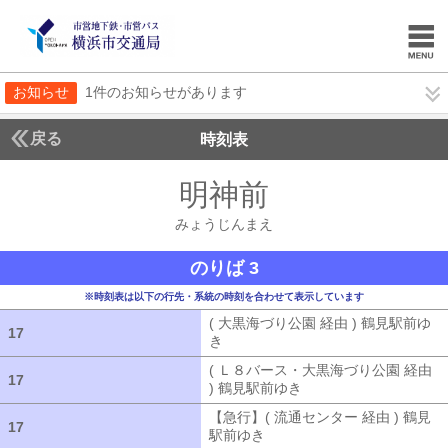
お知らせ
1件のお知らせがあります
戻る
時刻表
明神前
みょうじん
みょうじんまえ
のりば 3
※時刻表は以下の行先・系統の時刻を合わせて表示しています
( 大黒海づり公園 経由 ) 鶴見駅前ゆ
17
17
き
( 大黒海づり公園 経由 ) 鶴見駅前ゆ
( Ｌ８バース・大黒海づり公園 経由
17
17
) 鶴見駅前ゆき
( Ｌ８バース・大黒海づ
【急行】( 流通センター 経由 ) 鶴見
17
17
駅前ゆき
【急行】( 流通センター 経由