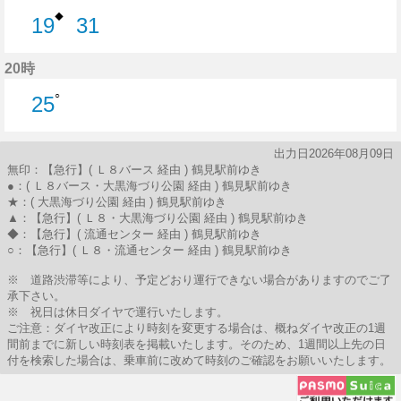
◆
19
31
19分はつ
31分はつ
20時
○
25
25分はつ
出力日2026年08月09日
無印：【急行】( Ｌ８バース 経由 ) 鶴見駅前ゆき
●：( Ｌ８バース・大黒海づり公園 経由 ) 鶴見駅前ゆき
★：( 大黒海づり公園 経由 ) 鶴見駅前ゆき
▲：【急行】( Ｌ８・大黒海づり公園 経由 ) 鶴見駅前ゆき
◆：【急行】( 流通センター 経由 ) 鶴見駅前ゆき
○：【急行】( Ｌ８・流通センター 経由 ) 鶴見駅前ゆき
※ 道路渋滞等により、予定どおり運行できない場合がありますのでご了
承下さい。
※ 祝日は休日ダイヤで運行いたします。
ご注意：ダイヤ改正により時刻を変更する場合は、概ねダイヤ改正の1週
間前までに新しい時刻表を掲載いたします。そのため、1週間以上先の日
付を検索した場合は、乗車前に改めて時刻のご確認をお願いいたします。