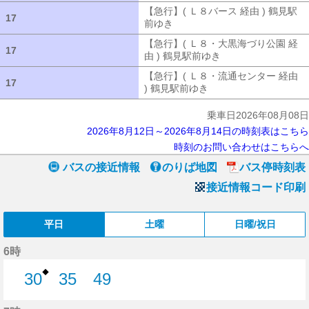
【急行】( Ｌ８バース 経由 ) 鶴見駅
17
17
前ゆき
【急行】( Ｌ８バース 経由 ) 
【急行】( Ｌ８・大黒海づり公園 経
17
17
由 ) 鶴見駅前ゆき
【急行】( Ｌ８・大
【急行】( Ｌ８・流通センター 経由
17
17
) 鶴見駅前ゆき
【急行】( Ｌ８・流通セ
乗車日2026年08月08日
2026年8月12日～2026年8月14日の時刻表はこちら
時刻のお問い合わせはこちらへ
バスの接近情報
のりば地図
バス停時刻表
接近情報コード印刷
平日
土曜
日曜/祝日
6時
◆
30
35
49
30分はつ
35分はつ
49分はつ