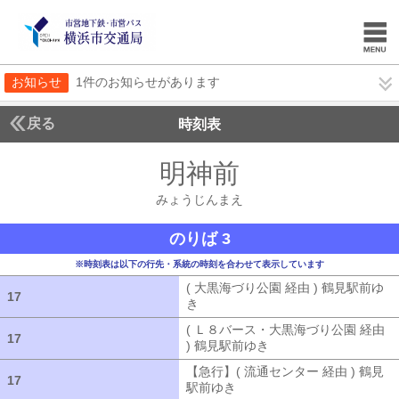
お知らせ
1件のお知らせがあります
戻る
時刻表
明神前
みょうじん
みょうじんまえ
のりば 3
※時刻表は以下の行先・系統の時刻を合わせて表示しています
( 大黒海づり公園 経由 ) 鶴見駅前ゆ
17
17
き
( 大黒海づり公園 経由 ) 鶴見駅前ゆ
( Ｌ８バース・大黒海づり公園 経由
17
17
) 鶴見駅前ゆき
( Ｌ８バース・大黒海づ
【急行】( 流通センター 経由 ) 鶴見
17
17
駅前ゆき
【急行】( 流通センター 経由