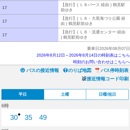
【急行】( Ｌ８バース 経由 ) 鶴見駅
17
17
前ゆき
【急行】( Ｌ８バース 経由 ) 
【急行】( Ｌ８・大黒海づり公園 経
17
17
由 ) 鶴見駅前ゆき
【急行】( Ｌ８・大
【急行】( Ｌ８・流通センター 経由
17
17
) 鶴見駅前ゆき
【急行】( Ｌ８・流通セ
乗車日2026年08月07日
2026年8月12日～2026年8月14日の時刻表はこちら
時刻のお問い合わせはこちらへ
バスの接近情報
のりば地図
バス停時刻表
接近情報コード印刷
平日
土曜
日曜/祝日
6時
◆
30
35
49
30分はつ
35分はつ
49分はつ