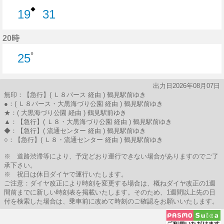
◆
19
31
19分はつ
31分はつ
20時
○
25
25分はつ
出力日2026年08月07日
無印：【急行】( Ｌ８バース 経由 ) 鶴見駅前ゆき
●：( Ｌ８バース・大黒海づり公園 経由 ) 鶴見駅前ゆき
★：( 大黒海づり公園 経由 ) 鶴見駅前ゆき
▲：【急行】( Ｌ８・大黒海づり公園 経由 ) 鶴見駅前ゆき
◆：【急行】( 流通センター 経由 ) 鶴見駅前ゆき
○：【急行】( Ｌ８・流通センター 経由 ) 鶴見駅前ゆき
※ 道路渋滞等により、予定どおり運行できない場合がありますのでご了
承下さい。
※ 祝日は休日ダイヤで運行いたします。
ご注意：ダイヤ改正により時刻を変更する場合は、概ねダイヤ改正の1週
間前までに新しい時刻表を掲載いたします。そのため、1週間以上先の日
付を検索した場合は、乗車前に改めて時刻のご確認をお願いいたします。