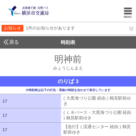
お知らせ
1件のお知らせがあります
戻る
時刻表
明神前
みょうじん
みょうじんまえ
のりば 3
※時刻表は以下の行先・系統の時刻を合わせて表示しています
( 大黒海づり公園 経由 ) 鶴見駅前ゆ
17
17
き
( 大黒海づり公園 経由 ) 鶴見駅前ゆ
( Ｌ８バース・大黒海づり公園 経由
17
17
) 鶴見駅前ゆき
( Ｌ８バース・大黒海づ
【急行】( 流通センター 経由 ) 鶴見
17
17
駅前ゆき
【急行】( 流通センター 経由