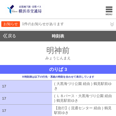
お知らせ
1件のお知らせがあります
戻る
時刻表
明神前
みょうじん
みょうじんまえ
のりば 3
※時刻表は以下の行先・系統の時刻を合わせて表示しています
( 大黒海づり公園 経由 ) 鶴見駅前ゆ
17
17
き
( 大黒海づり公園 経由 ) 鶴見駅前ゆ
( Ｌ８バース・大黒海づり公園 経由
17
17
) 鶴見駅前ゆき
( Ｌ８バース・大黒海づ
【急行】( 流通センター 経由 ) 鶴見
17
17
駅前ゆき
【急行】( 流通センター 経由