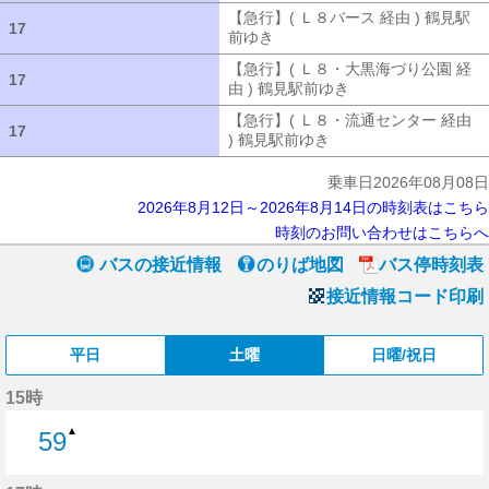
【急行】( Ｌ８バース 経由 ) 鶴見駅
17
17
前ゆき
【急行】( Ｌ８バース 経由 ) 
【急行】( Ｌ８・大黒海づり公園 経
17
17
由 ) 鶴見駅前ゆき
【急行】( Ｌ８・大
【急行】( Ｌ８・流通センター 経由
17
17
) 鶴見駅前ゆき
【急行】( Ｌ８・流通セ
乗車日2026年08月08日
2026年8月12日～2026年8月14日の時刻表はこちら
時刻のお問い合わせはこちらへ
バスの接近情報
のりば地図
バス停時刻表
接近情報コード印刷
平日
土曜
日曜/祝日
15時
▲
59
59分はつ