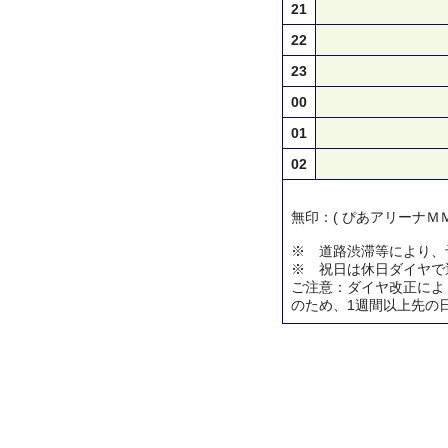
21
22
23
00
01
02
無印：( ぴあアリーナＭＭ
※ 道路渋滞等により、
※ 祝日は休日ダイヤで
ご注意：ダイヤ改正によ
のため、1週間以上先の