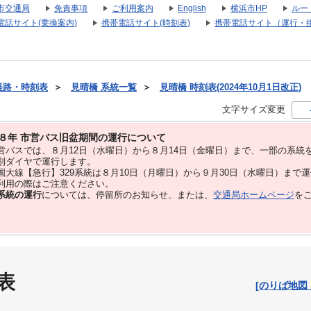
市交通局
免責事項
ご利用案内
English
横浜市HP
ルー
電話サイト(乗換案内)
携帯電話サイト(時刻表)
携帯電話サイト（運行・
経路・時刻表
＞
見晴橋 系統一覧
＞
見晴橋 時刻表(2024年10月1日改正)
文字サイズ変更
８年 市営バス旧盆期間の運行について
バスでは、８⽉12⽇（水曜日）から８⽉14⽇（金曜日）まで、⼀部の系統
別ダイヤで運⾏します。
大線【急行】329系統は８月10日（月曜日）から９月30日（水曜日）まで
用の際はご注意ください。
系統の運行
については、停留所のお知らせ、または、
交通局ホームページ
を
表
[のりば地図