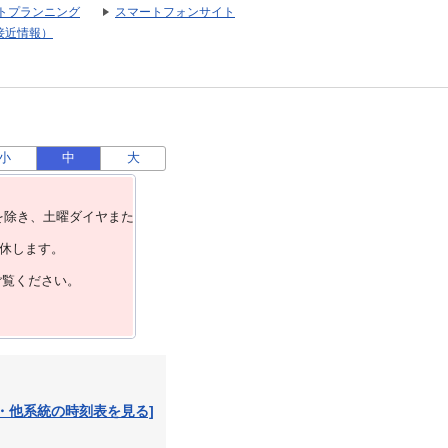
トプランニング
スマートフォンサイト
接近情報）
小
中
大
を除き、⼟曜ダイヤまた
運休します。
ご覧ください。
・他系統の時刻表を見る]