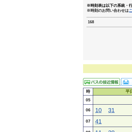
※時刻表は以下の系統・
※時刻のお問い合わせは
168
時
平
05
10
31
06
41
07