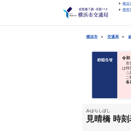
横浜
携帯
横浜市
＞
交通局
＞
令和
市営
は特
△国
ご利
各
みはらしばし
見晴橋 時刻