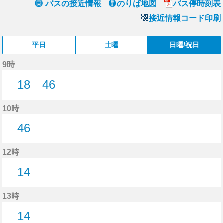
バスの接近情報
のりば地図
バス停時刻表
接近情報コード印刷
平日
土曜
日曜/祝日
9時
18
46
18分はつ
46分はつ
10時
46
46分はつ
12時
14
14分はつ
13時
14