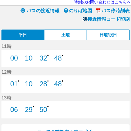
時刻のお問い合わせはこちらへ
バスの接近情報
のりば地図
バス停時刻表
接近情報コード印刷
平日
土曜
日曜/祝日
11時
●
●
00
10
32
48
0分はつ
10分はつ
32分はつ
48分はつ
12時
●
●
●
01
10
28
48
1分はつ
10分はつ
28分はつ
48分はつ
13時
●
●
06
29
50
6分はつ
29分はつ
50分はつ