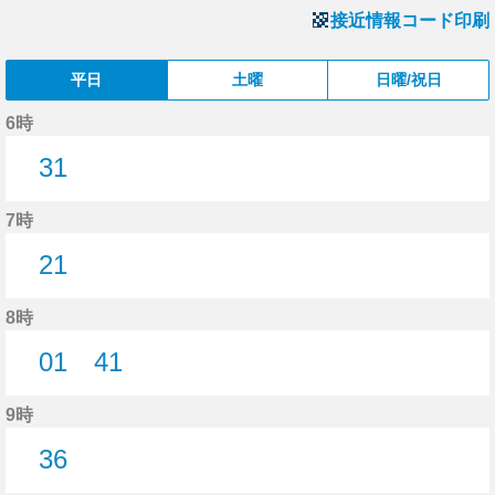
接近情報コード印刷
平日
土曜
日曜/祝日
6時
31
31分はつ
7時
21
21分はつ
8時
01
41
1分はつ
41分はつ
9時
36
36分はつ