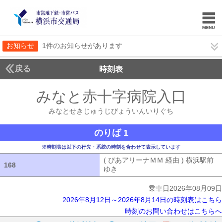
お知らせ
1件のお知らせがあります
戻る
時刻表
みなと赤十字病院入口
みな
みなとせきじゅうじびょういんいりぐち
のりば 1
※時刻表は以下の行先・系統の時刻を合わせて表示しています
( ぴあアリーナＭＭ 経由 ) 横浜駅前
168
168
ゆき
( ぴあアリーナＭＭ 経由 ) 横浜
乗車日2026年08月09日
2026年8月12日～2026年8月14日の時刻表はこちら
時刻のお問い合わせはこちらへ