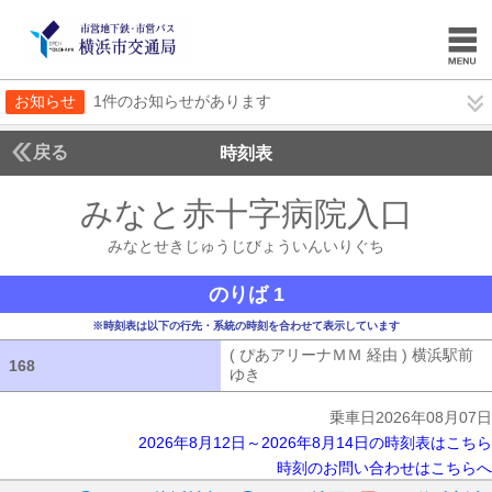
お知らせ
1件のお知らせがあります
戻る
時刻表
みなと赤十字病院入口
みな
みなとせきじゅうじびょういんいりぐち
のりば 1
※時刻表は以下の行先・系統の時刻を合わせて表示しています
( ぴあアリーナＭＭ 経由 ) 横浜駅前
168
168
ゆき
( ぴあアリーナＭＭ 経由 ) 横浜
乗車日2026年08月07日
2026年8月12日～2026年8月14日の時刻表はこちら
時刻のお問い合わせはこちらへ