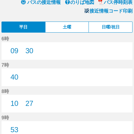
バスの接近情報
のりば地図
バス停時刻表
接近情報コード印刷
平日
土曜
日曜/祝日
6時
09
30
9分はつ
30分はつ
7時
40
40分はつ
8時
10
27
10分はつ
27分はつ
9時
53