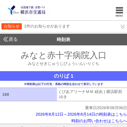
お知らせ
1件のお知らせがあります
戻る
時刻表
みなと赤十字病院入口
みな
みなとせきじゅうじびょういんいりぐち
のりば 1
※時刻表は以下の行先・系統の時刻を合わせて表示しています
( ぴあアリーナＭＭ 経由 ) 横浜駅前
168
168
ゆき
( ぴあアリーナＭＭ 経由 ) 横浜
乗車日2026年08月06日
2026年8月12日～2026年8月14日の時刻表はこちら
時刻のお問い合わせはこちらへ