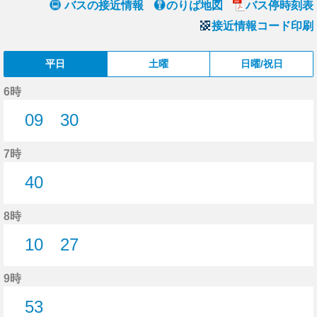
バスの接近情報
のりば地図
バス停時刻表
接近情報コード印刷
平日
土曜
日曜/祝日
6時
09
30
9分はつ
30分はつ
7時
40
40分はつ
8時
10
27
10分はつ
27分はつ
9時
53