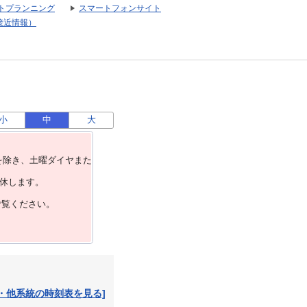
トプランニング
スマートフォンサイト
接近情報）
小
中
大
を除き、⼟曜ダイヤまた
運休します。
ご覧ください。
・他系統の時刻表を見る]