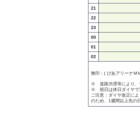
21
22
23
00
01
02
無印：( ぴあアリーナＭＭ
※ 道路渋滞等により、
※ 祝日は休日ダイヤで
ご注意：ダイヤ改正によ
のため、1週間以上先の