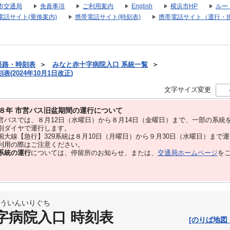
市交通局
免責事項
ご利用案内
English
横浜市HP
ルー
電話サイト(乗換案内)
携帯電話サイト(時刻表)
携帯電話サイト（運行・
経路・時刻表
＞
みなと赤十字病院入口 系統一覧
＞
(2024年10月1日改正)
文字サイズ変更
８年 市営バス旧盆期間の運行について
バスでは、８⽉12⽇（水曜日）から８⽉14⽇（金曜日）まで、⼀部の系統
別ダイヤで運⾏します。
大線【急行】329系統は８月10日（月曜日）から９月30日（水曜日）まで
用の際はご注意ください。
系統の運行
については、停留所のお知らせ、または、
交通局ホームページ
を
ういんいりぐち
字病院入口 時刻表
[のりば地図