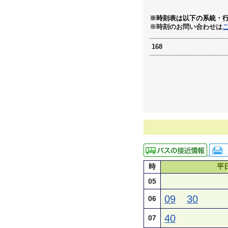
※時刻表は以下の系統・
※時刻のお問い合わせは
168
時
平
05
09
30
06
40
07