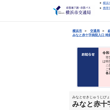
横浜
携帯
横浜市
＞
交通局
＞
みなと赤十字病院入口 時刻表
令和
市営
は特
△国
ご利
各
みなとせきじゅうじびょ
みなと赤十