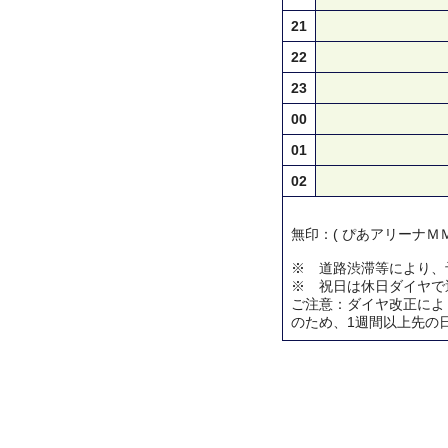
21
22
23
00
01
02
無印：( ぴあアリーナＭＭ
※ 道路渋滞等により、
※ 祝日は休日ダイヤで
ご注意：ダイヤ改正によ
のため、1週間以上先の