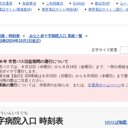
市交通局
免責事項
ご利用案内
English
横浜市HP
ルー
電話サイト(乗換案内)
携帯電話サイト(時刻表)
携帯電話サイト（運行・
経路・時刻表
＞
みなと赤十字病院入口 系統一覧
＞
(2024年10月1日改正)
文字サイズ変更
８年 市営バス旧盆期間の運行について
バスでは、８⽉12⽇（水曜日）から８⽉14⽇（金曜日）まで、⼀部の系統
別ダイヤで運⾏します。
大線【急行】329系統は８月10日（月曜日）から９月30日（水曜日）まで
用の際はご注意ください。
系統の運行
については、停留所のお知らせ、または、
交通局ホームページ
を
ういんいりぐち
字病院入口 時刻表
[のりば地図