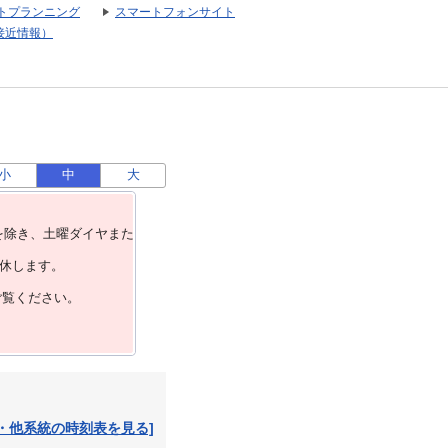
トプランニング
スマートフォンサイト
接近情報）
小
中
大
を除き、⼟曜ダイヤまた
運休します。
ご覧ください。
・他系統の時刻表を見る]