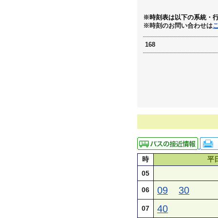
※時刻表は以下の系統・
※時刻のお問い合わせは
168
時
平
05
09
30
06
40
07