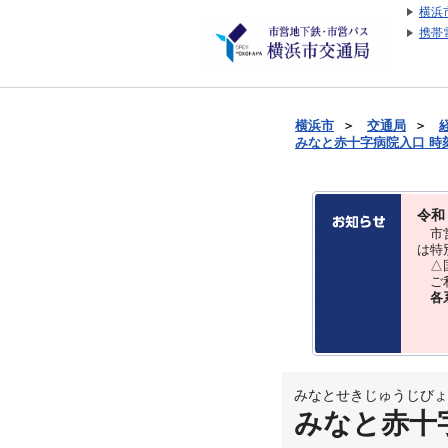
横浜
携帯
横浜市
＞
交通局
＞
みなと赤十字病院入口 時刻表
令和
市営
は特
△国
ご利
各
みなとせきじゅうじびょ
みなと赤十