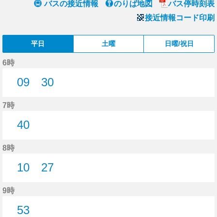
バスの接近情報
のりば地図
バス停時刻表
接近情報コード印刷
平日
土曜
日曜/祝日
6時
09
30
9分はつ
30分はつ
7時
40
40分はつ
8時
10
27
10分はつ
27分はつ
9時
53