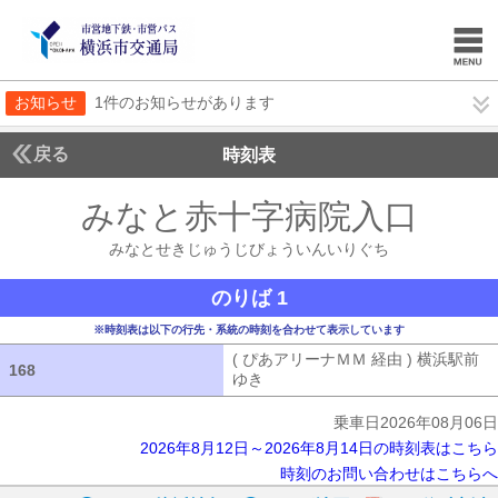
お知らせ
1件のお知らせがあります
戻る
時刻表
みなと赤十字病院入口
みな
みなとせきじゅうじびょういんいりぐち
のりば 1
※時刻表は以下の行先・系統の時刻を合わせて表示しています
( ぴあアリーナＭＭ 経由 ) 横浜駅前
168
168
ゆき
( ぴあアリーナＭＭ 経由 ) 横浜
乗車日2026年08月06日
2026年8月12日～2026年8月14日の時刻表はこちら
時刻のお問い合わせはこちらへ