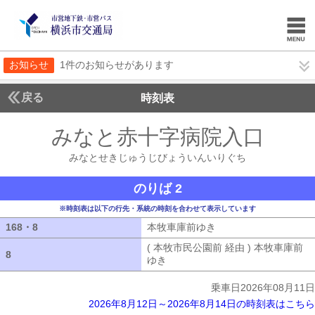
お知らせ
1件のお知らせがあります
戻る
時刻表
みなと赤十字病院入口
みな
みなとせきじゅうじびょういんいりぐち
のりば 2
※時刻表は以下の行先・系統の時刻を合わせて表示しています
168・8
168・8
本牧車庫前ゆき
本牧車庫前ゆき
( 本牧市民公園前 経由 ) 本牧車庫前
8
8
ゆき
( 本牧市民公園前 経由 ) 本牧車
乗車日2026年08月11日
2026年8月12日～2026年8月14日の時刻表はこちら