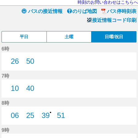
時刻のお問い合わせはこちらへ
バスの接近情報
のりば地図
バス停時刻表
接近情報コード印刷
平日
土曜
日曜/祝日
6時
26
50
26分はつ
50分はつ
7時
10
40
10分はつ
40分はつ
8時
●
06
25
39
51
6分はつ
25分はつ
39分はつ
51分はつ
9時