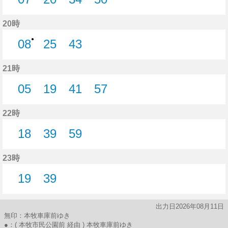
7分はつ
20分はつ
34分はつ
50分はつ
20時
●
08
25
43
8分はつ
25分はつ
43分はつ
21時
05
19
41
57
5分はつ
19分はつ
41分はつ
57分はつ
22時
18
39
59
18分はつ
39分はつ
59分はつ
23時
19
39
19分はつ
39分はつ
出力日2026年08月11日
無印：本牧車庫前ゆき
●：( 本牧市民公園前 経由 ) 本牧車庫前ゆき