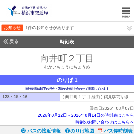
お知らせ
1件のお知らせがあります
戻る
時刻表
向井町２丁目
むかいち
むかいちょうにちょうめ
のりば 1
※時刻表は以下の行先・系統の時刻を合わせて表示しています
128・15・16
128・15・16
( 向井町１丁目 経由 ) 鶴見駅前ゆき
(
乗車日2026年08月07日
2026年8月12日～2026年8月14日の時刻表はこちら
時刻のお問い合わせはこちらへ
バスの接近情報
のりば地図
バス停時刻表