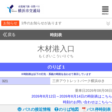
お知らせ
1件のお知らせがあります
戻る
時刻表
木材港入口
もくざい
もくざいこういりぐち
のりば 1
※時刻表は以下の行先・系統の時刻を合わせて表示しています
三井アウトレットパーク横浜ゆき
三井
321
321
乗車日2026年08月08日
2026年8月12日～2026年8月14日の時刻表はこちら
時刻のお問い合わせはこちらへ
バスの接近情報
のりば地図
バス停時刻表