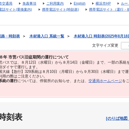
市交通局
免責事項
ご利用案内
English
横浜市HP
ルー
電話サイト(乗換案内)
携帯電話サイト(時刻表)
携帯電話サイト（運行・
経路・時刻表
＞
木材港入口 系統一覧
＞
木材港入口 時刻表(2025年8月18
文字サイズ変更
８年 市営バス旧盆期間の運行について
バスでは、８⽉12⽇（水曜日）から８⽉14⽇（金曜日）まで、⼀部の系統
別ダイヤで運⾏します。
大線【急行】329系統は８月10日（月曜日）から９月30日（水曜日）まで
用の際はご注意ください。
系統の運行
については、停留所のお知らせ、または、
交通局ホームページ
を
 時刻表
[のりば地図