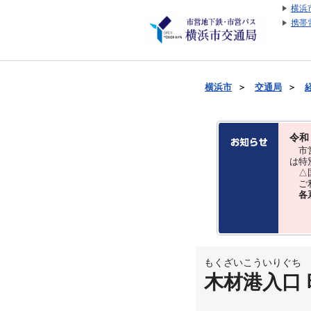
横浜
携帯
横浜市
＞
交通局
＞
令和
市営
は特
△国
ご利
各
もくざいこういりぐち
木材港入口