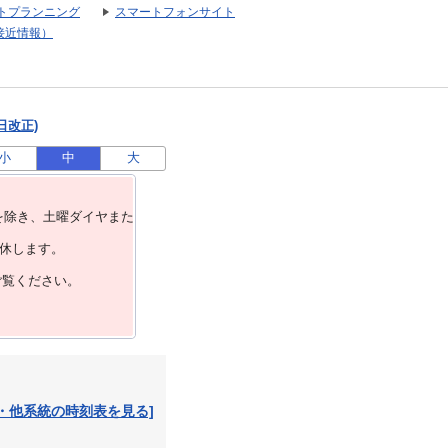
トプランニング
スマートフォンサイト
接近情報）
日改正)
小
中
大
を除き、⼟曜ダイヤまた
運休します。
ご覧ください。
・他系統の時刻表を見る]