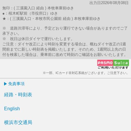
出力日2026年08月08日
無印：( 三溪園入口 経由 ) 本牧車庫前ゆき
●：桜木町駅前（市役所口）ゆき
★：( 三溪園入口・本牧市民公園前 経由 ) 本牧車庫前ゆき
※ 道路渋滞等により、予定どおり運行できない場合がありますのでご了
承下さい。
※ 祝日は休日ダイヤで運行いたします。
ご注意：ダイヤ改正により時刻を変更する場合は、概ねダイヤ改正の1週
間前までに新しい時刻表を掲載いたします。そのため、1週間以上先の日
付を検索した場合は、乗車前に改めて時刻のご確認をお願いいたします。
※一部、ICカード非対応系統がございます。ご注意下さい。
免責事項
経路・時刻表
English
横浜市交通局