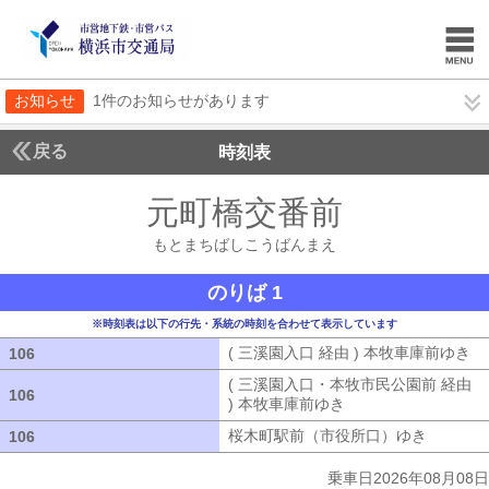
お知らせ
1件のお知らせがあります
戻る
時刻表
元町橋交番前
もとまち
もとまちばしこうばんまえ
のりば 1
※時刻表は以下の行先・系統の時刻を合わせて表示しています
( 三溪園入口 経由 ) 本牧車庫前ゆき
(
106
106
( 三溪園入口・本牧市民公園前 経由
106
106
) 本牧車庫前ゆき
( 三溪園入口・本牧市
桜木町駅前（市役所口）ゆき
桜木町駅
106
106
乗車日2026年08月08日