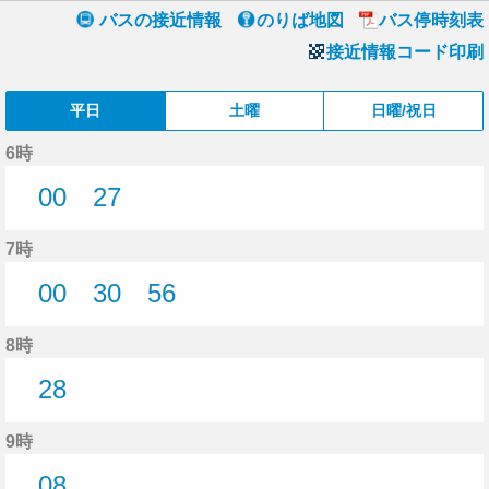
バスの接近情報
のりば地図
バス停時刻表
接近情報コード印刷
平日
土曜
日曜/祝日
6時
00
27
0分はつ
27分はつ
7時
00
30
56
0分はつ
30分はつ
56分はつ
8時
28
28分はつ
9時
08