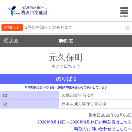
お知らせ
1件のお知らせがあります
戻る
時刻表
元久保町
もとくぼち
もとくぼちょう
のりば 1
※時刻表は以下の行先・系統の時刻を合わせて表示しています
久保山霊堂前ゆき
久保山霊堂前ゆき
32
32
日本大通り駅県庁前ゆき
日本大通り駅
32
32
乗車日2026年08月06日
2026年8月12日～2026年8月14日の時刻表はこちら
時刻のお問い合わせはこちらへ